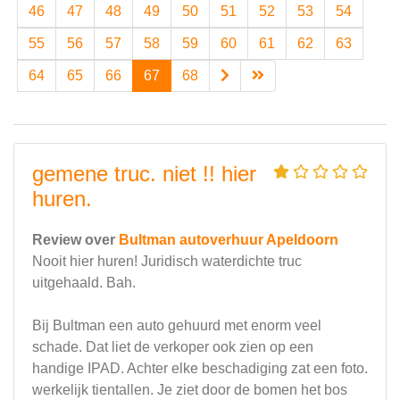
46
47
48
49
50
51
52
53
54
55
56
57
58
59
60
61
62
63
64
65
66
67
68
gemene truc. niet !! hier
huren.
Review over
Bultman autoverhuur Apeldoorn
Nooit hier huren! Juridisch waterdichte truc
uitgehaald. Bah.
Bij Bultman een auto gehuurd met enorm veel
schade. Dat liet de verkoper ook zien op een
handige IPAD. Achter elke beschadiging zat een foto.
werkelijk tientallen. Je ziet door de bomen het bos