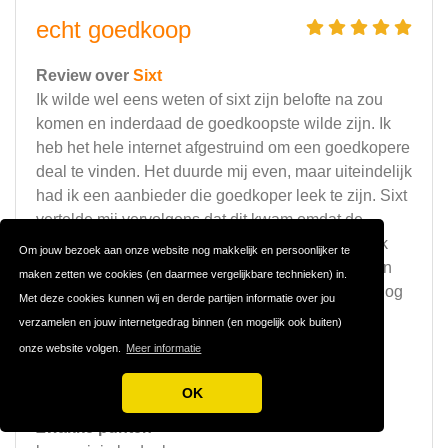
echt goedkoop
Review over
Sixt
Ik wilde wel eens weten of sixt zijn belofte na zou
komen en inderdaad de goedkoopste wilde zijn. Ik
heb het hele internet afgestruind om een goedkopere
deal te vinden. Het duurde mij even, maar uiteindelijk
had ik een aanbieder die goedkoper leek te zijn. Sixt
vertelde mij vervolgens dat dit kwam omdat de
verzekering nog niet mee was berekend. Kwam ik
Om jouw bezoek aan onze website nog makkelijk en persoonlijker te
uiteindelijk nog duurder uit, maar des al niet te min
maken zetten we cookies (en daarmee vergelijkbare technieken) in.
hebben ze mij een korting gegeven. Dat vindt ik nog
Met deze cookies kunnen wij en derde partijen informatie over jou
eens service!
verzamelen en jouw internetgedrag binnen (en mogelijk ook buiten)
onze website volgen.
Meer informatie
Sterke punten
korting zonder dat ik er eigenlijk recht op had
OK
Zwakke punten