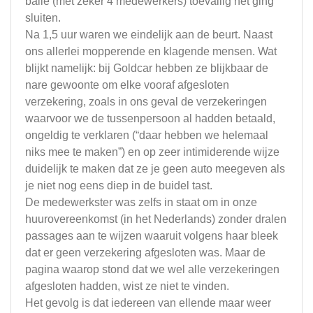
balie (met zeker 4 medewerkers) toevallig net ging
sluiten.
Na 1,5 uur waren we eindelijk aan de beurt. Naast
ons allerlei mopperende en klagende mensen. Wat
blijkt namelijk: bij Goldcar hebben ze blijkbaar de
nare gewoonte om elke vooraf afgesloten
verzekering, zoals in ons geval de verzekeringen
waarvoor we de tussenpersoon al hadden betaald,
ongeldig te verklaren (“daar hebben we helemaal
niks mee te maken”) en op zeer intimiderende wijze
duidelijk te maken dat ze je geen auto meegeven als
je niet nog eens diep in de buidel tast.
De medewerkster was zelfs in staat om in onze
huurovereenkomst (in het Nederlands) zonder dralen
passages aan te wijzen waaruit volgens haar bleek
dat er geen verzekering afgesloten was. Maar de
pagina waarop stond dat we wel alle verzekeringen
afgesloten hadden, wist ze niet te vinden.
Het gevolg is dat iedereen van ellende maar weer