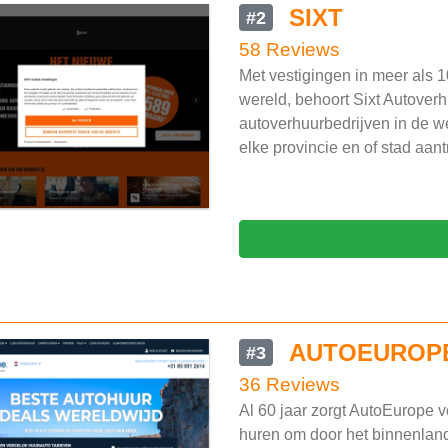
SIXT
#2
58 Reviews
Met vestigingen in meer als 
wereld, behoort Sixt Autoverh
autoverhuurbedrijven in de wer
elke provincie en of stad aant
AUTOEUROP
#3
36 Reviews
Al 60 jaar zorgt AutoEurope v
huren om door het binnenland t