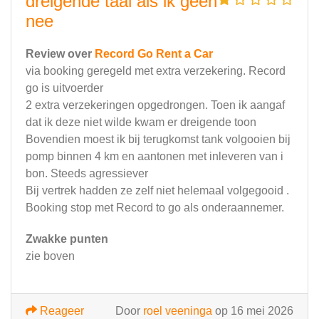
dreigende taal als ik geen
nee
Review over
Record Go Rent a Car
via booking geregeld met extra verzekering. Record
go is uitvoerder
2 extra verzekeringen opgedrongen. Toen ik aangaf
dat ik deze niet wilde kwam er dreigende toon
Bovendien moest ik bij terugkomst tank volgooien bij
pomp binnen 4 km en aantonen met inleveren van i
bon. Steeds agressiever
Bij vertrek hadden ze zelf niet helemaal volgegooid .
Booking stop met Record to go als onderaannemer.
Zwakke punten
zie boven
Reageer
Door
roel veeninga
op 16 mei 2026