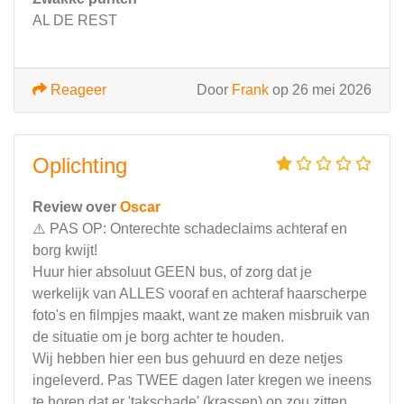
AL DE REST
Reageer
Door
Frank
op 26 mei 2026
Oplichting
Review over
Oscar
​⚠️ PAS OP: Onterechte schadeclaims achteraf en
borg kwijt!
​Huur hier absoluut GEEN bus, of zorg dat je
werkelijk van ALLES vooraf en achteraf haarscherpe
foto's en filmpjes maakt, want ze maken misbruik van
de situatie om je borg achter te houden.
​Wij hebben hier een bus gehuurd en deze netjes
ingeleverd. Pas TWEE dagen later kregen we ineens
te horen dat er 'takschade' (krassen) op zou zitten.