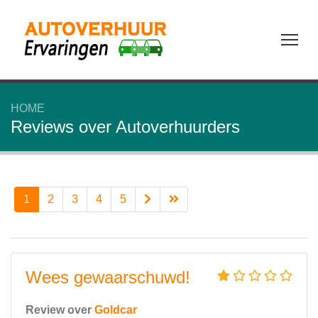
Tog
HOME
Reviews over Autoverhuurders
1
2
3
4
5
Wees gewaarschuwd!
Review over
Goldcar