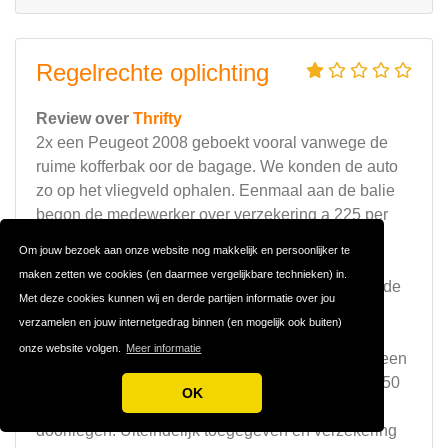
Regelrechte oplichting
Review over
Thrifty
2x een Peugeot 2008 geboekt vooral vanwege de
ruime kofferbak oor de bagage. We konden de auto
zo op het vliegveld ophalen. Eenmaal aan de balie
begon de medewerker over verzekering a 225 per
auto. Niet nodig vonden wij maar hij bleef
Om jouw bezoek aan onze website nog makkelijk en persoonlijker te
aandringen met argumenten die nist klopten. We
maken zetten we cookies (en daarmee vergelijkbare technieken) in.
zouden nu totaal niet verzekerd zijn. Niet bij schade
Met deze cookies kunnen wij en derde partijen informatie over jou
die andere auto's veroorzaken (want in Spanje
verzamelen en jouw internetgedrag binnen (en mogelijk ook buiten)
betaalt ieder alleen zn eigen deel..) Ook niet bij
onze website volgen.
Meer informatie
schade die we veroorzaken aan andere auto's (geen
WA dekking dus). Nogmaals aangegeven geen 450
OK
euro extra te willen betalen, maar hij bleef stug
doorliegen. Uiteindelijk toegegeven en verzekering