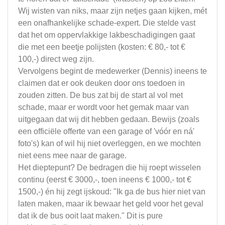
Wij wisten van niks, maar zijn netjes gaan kijken, mét
een onafhankelijke schade-expert. Die stelde vast
dat het om oppervlakkige lakbeschadigingen gaat
die met een beetje polijsten (kosten: € 80,- tot €
100,-) direct weg zijn.
​Vervolgens begint de medewerker (Dennis) ineens te
claimen dat er ook deuken door ons toedoen in
zouden zitten. De bus zat bij de start al vol met
schade, maar er wordt voor het gemak maar van
uitgegaan dat wij dit hebben gedaan. Bewijs (zoals
een officiële offerte van een garage of 'vóór en ná'
foto's) kan of wil hij niet overleggen, en we mochten
niet eens mee naar de garage.
​Het dieptepunt? De bedragen die hij roept wisselen
continu (eerst € 3000,-, toen ineens € 1000,- tot €
1500,-) én hij zegt ijskoud: "Ik ga de bus hier niet van
laten maken, maar ik bewaar het geld voor het geval
dat ik de bus ooit laat maken." Dit is pure