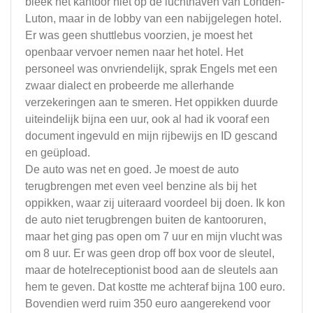
bleek het kantoor niet op de luchthaven van Londen-
Luton, maar in de lobby van een nabijgelegen hotel.
Er was geen shuttlebus voorzien, je moest het
openbaar vervoer nemen naar het hotel. Het
personeel was onvriendelijk, sprak Engels met een
zwaar dialect en probeerde me allerhande
verzekeringen aan te smeren. Het oppikken duurde
uiteindelijk bijna een uur, ook al had ik vooraf een
document ingevuld en mijn rijbewijs en ID gescand
en geüpload.
De auto was net en goed. Je moest de auto
terugbrengen met even veel benzine als bij het
oppikken, waar zij uiteraard voordeel bij doen. Ik kon
de auto niet terugbrengen buiten de kantooruren,
maar het ging pas open om 7 uur en mijn vlucht was
om 8 uur. Er was geen drop off box voor de sleutel,
maar de hotelreceptionist bood aan de sleutels aan
hem te geven. Dat kostte me achteraf bijna 100 euro.
Bovendien werd ruim 350 euro aangerekend voor