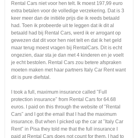
Rental Cars niet voor hen telt. Ik moest 197,99 euro
extra betalen voor de volledige verzekering. Dat is 3
keer meer dan de initiële prijs die ik reeds betaald
had. Toen ik probeerde uit te leggen dat ik dit al
betaald had bij Rental Cars, werd ik er arrogant op
gewezen dat dit voor hen niet telt en dat ik het geld
maar terug moest vragen bij RentalCars. Dit is echt
ongezien, daar sta je dan met 4 kinderen en je voelt
je echt bestolen. Rental Cars zou betere afspraken
moeten maken met haar partners Italy Car Rent want
dit is pure diefstal.
I took a full, maximum insurance called "Full
protection insurance" from Rental Cars for 64.68
euros. I paid on this through the website of "Rental
Cars" and I got the email that I had the maximum
insurance. But when I picked up the car at "Italy Car
Rent" in Pisa they told me that the full insurance I
paid at Rental Cars does not count for them. I had to