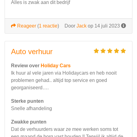
Alles is zwak aan dit bedrijf
Reageer
(
1 reactie
)
Door
Jack
op 14 juli 2023
Auto verhuur
Review over
Holiday Cars
Ik huur al vele jaren via Holidaycars en heb nooit
problemen gehad.. altijd top service en goed
georganiseerd….
Sterke punten
Snelle afhandeling
Zwakke punten
Dat de verhuurders waar ze mee werken soms tot
een maand de borg vast houden !! Terwijl ik altijd de