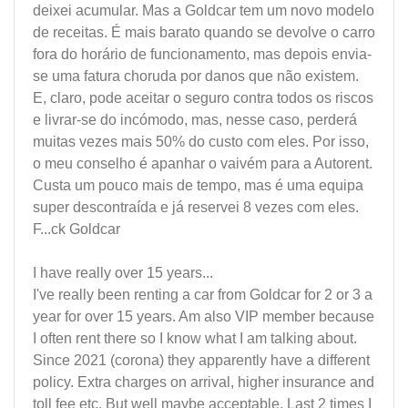
deixei acumular. Mas a Goldcar tem um novo modelo
de receitas. É mais barato quando se devolve o carro
fora do horário de funcionamento, mas depois envia-
se uma fatura choruda por danos que não existem.
E, claro, pode aceitar o seguro contra todos os riscos
e livrar-se do incómodo, mas, nesse caso, perderá
muitas vezes mais 50% do custo com eles. Por isso,
o meu conselho é apanhar o vaivém para a Autorent.
Custa um pouco mais de tempo, mas é uma equipa
super descontraída e já reservei 8 vezes com eles.
F...ck Goldcar
I have really over 15 years...
I've really been renting a car from Goldcar for 2 or 3 a
year for over 15 years. Am also VIP member because
I often rent there so I know what I am talking about.
Since 2021 (corona) they apparently have a different
policy. Extra charges on arrival, higher insurance and
toll fee etc. But well maybe acceptable. Last 2 times I