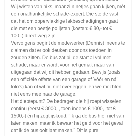
Wij wisten van niks, maar zijn netjes gaan kijken, mét
een onafhankelijke schade-expert. Die stelde vast
dat het om oppervlakkige lakbeschadigingen gaat
die met een beetje polijsten (kosten: € 80,- tot €
100,-) direct weg zijn.
​Vervolgens begint de medewerker (Dennis) ineens te
claimen dat er ook deuken door ons toedoen in
zouden zitten. De bus zat bij de start al vol met
schade, maar er wordt voor het gemak maar van
uitgegaan dat wij dit hebben gedaan. Bewijs (zoals
een officiële offerte van een garage of 'vóór en ná'
foto's) kan of wil hij niet overleggen, en we mochten
niet eens mee naar de garage.
​Het dieptepunt? De bedragen die hij roept wisselen
continu (eerst € 3000,-, toen ineens € 1000,- tot €
1500,-) én hij zegt ijskoud: "Ik ga de bus hier niet van
laten maken, maar ik bewaar het geld voor het geval
dat ik de bus ooit laat maken." Dit is pure