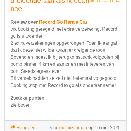
dreigende taal als ik geen
nee
Review over
Record Go Rent a Car
via booking geregeld met extra verzekering. Record
go is uitvoerder
2 extra verzekeringen opgedrongen. Toen ik aangaf
dat ik deze niet wilde kwam er dreigende toon
Bovendien moest ik bij terugkomst tank volgooien bij
pomp binnen 4 km en aantonen met inleveren van i
bon. Steeds agressiever
Bij vertrek hadden ze zelf niet helemaal volgegooid .
Booking stop met Record to go als onderaannemer.
Zwakke punten
zie boven
Reageer
Door
roel veeninga
op 16 mei 2026