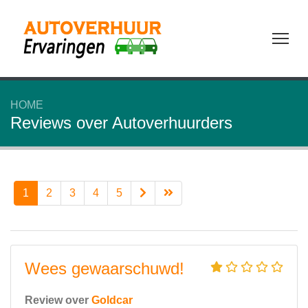
Tog
HOME
Reviews over Autoverhuurders
1
2
3
4
5
Wees gewaarschuwd!
Review over
Goldcar