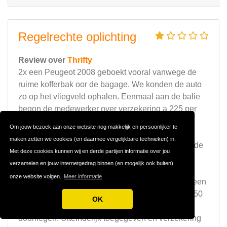
Regelrechte oplichting
Review over
Thrifty
2x een Peugeot 2008 geboekt vooral vanwege de
ruime kofferbak oor de bagage. We konden de auto
zo op het vliegveld ophalen. Eenmaal aan de balie
begon de medewerker over verzekering a 225 per
auto. Niet nodig vonden wij maar hij bleef
Om jouw bezoek aan onze website nog makkelijk en persoonlijker te
aandringen met argumenten die nist klopten. We
maken zetten we cookies (en daarmee vergelijkbare technieken) in.
zouden nu totaal niet verzekerd zijn. Niet bij schade
Met deze cookies kunnen wij en derde partijen informatie over jou
die andere auto's veroorzaken (want in Spanje
verzamelen en jouw internetgedrag binnen (en mogelijk ook buiten)
betaalt ieder alleen zn eigen deel..) Ook niet bij
onze website volgen.
Meer informatie
schade die we veroorzaken aan andere auto's (geen
WA dekking dus). Nogmaals aangegeven geen 450
OK
euro extra te willen betalen, maar hij bleef stug
doorliegen. Uiteindelijk toegegeven en verzekering