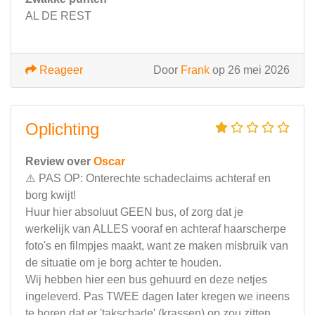
AL DE REST
Reageer
Door
Frank
op 26 mei 2026
Oplichting
Review over
Oscar
​⚠️ PAS OP: Onterechte schadeclaims achteraf en
borg kwijt!
​Huur hier absoluut GEEN bus, of zorg dat je
werkelijk van ALLES vooraf en achteraf haarscherpe
foto's en filmpjes maakt, want ze maken misbruik van
de situatie om je borg achter te houden.
​Wij hebben hier een bus gehuurd en deze netjes
ingeleverd. Pas TWEE dagen later kregen we ineens
te horen dat er 'takschade' (krassen) op zou zitten.