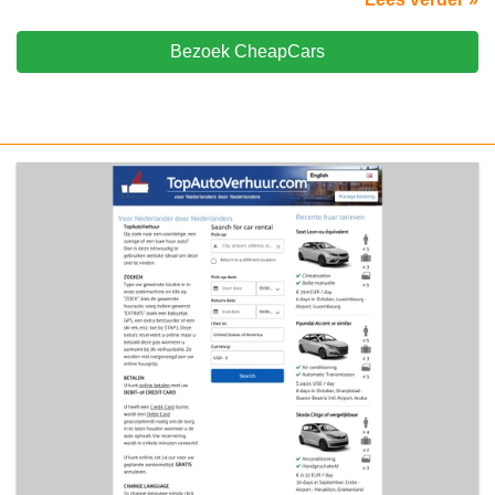
Bezoek CheapCars