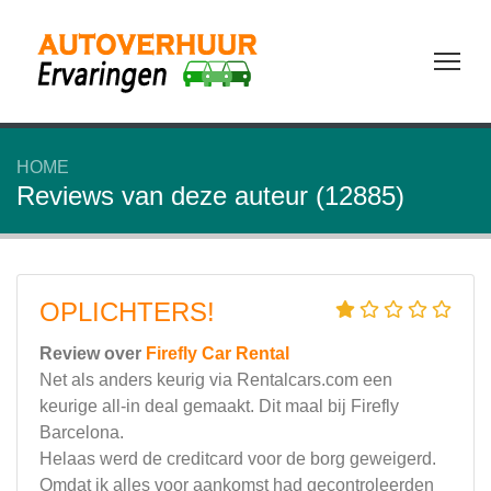
Tog
HOME
Reviews van deze auteur (12885)
OPLICHTERS!
Review over
Firefly Car Rental
Net als anders keurig via Rentalcars.com een
keurige all-in deal gemaakt. Dit maal bij Firefly
Barcelona.
Helaas werd de creditcard voor de borg geweigerd.
Omdat ik alles voor aankomst had gecontroleerden