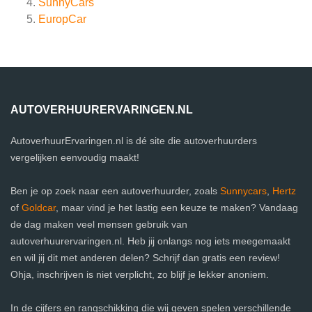
SunnyCars
EuropCar
AUTOVERHUURERVARINGEN.NL
AutoverhuurErvaringen.nl is dé site die autoverhuurders
vergelijken eenvoudig maakt!
Ben je op zoek naar een autoverhuurder, zoals
Sunnycars
,
Hertz
of
Goldcar
, maar vind je het lastig een keuze te maken? Vandaag
de dag maken veel mensen gebruik van
autoverhuurervaringen.nl. Heb jij onlangs nog iets meegemaakt
en wil jij dit met anderen delen? Schrijf dan gratis een review!
Ohja, inschrijven is niet verplicht, zo blijf je lekker anoniem.
In de cijfers en rangschikking die wij geven spelen verschillende