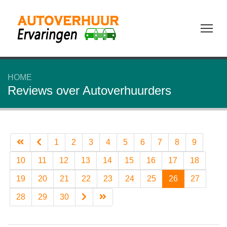
Tog
HOME
Reviews over Autoverhuurders
1
2
3
4
5
6
7
8
9
10
11
12
13
14
15
16
17
18
19
20
21
22
23
24
25
26
27
28
29
30