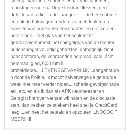
smerig, stank in de cabine, asbak vol sigaretten,
rondslingerende half lege frisdrankflessen, een
defecte radio die "code" aangeeft......de hele cabine
en ook de bakwagen rondom vol met deuken en
krassen van oude verkeersschades, en niet zo een
beetje ook.....het glas van het achterlicht
gebroken/ontbreekt, het spiegelglas van de rechter
buitenspiegel volledig gebarsten, onmogelijk zicht
naar achteren, de voorbanden helemaal kaal, écht
helemaal glad, 0,00 mm !!!
profieldiepte.....LEVENSGEVAARLIJK...aangehoude
n door de Politie, ik mocht halverwege de gehuurde
week niet meer verder rijden....schade-gevolgschade
etc. etc. en als ik dan als APK keurmeester en
Garagist hierover verhaal wil halen en de discussie
start, dan trekken ze stiekem heel snel je CrecitCard
leeg.....en heet het betaald en opzouten....NOOOOIT
MEER!!!!!!