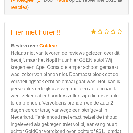
Reageer
(
2
Door
Nadia
op 22 september 2022
reacties
)
Hier niet huren!!
Review over
Goldcar
Helaas niet van tevoren de reviews gelezen over dit
bedrijf, maar het klopt! Huur hier GEEN auto! Wij
kregen een Opel Corsa die amper schoon gemaakt
was, zeker van binnen niet. Daarnaast bleek dat de
versnellingsbak echt helemaal gaar was. Nou kan ik
persoonlijk redelijk overweg met een auto, maar ik
weet zeker dat er huurders zullen zijn die deze auto
terug brengen. Vervolgens brengen we de auto 2
dagen eerder terug vanwege een sterfgeval in
Nederland. Tankinhoud met exact hetzelfde inhoud
ingeleverd als gekregen (niet vol bij aanvang huur),
echter GoldCar verrekend even achteraf €61,- omdat