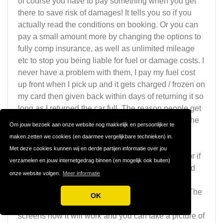
of course you have to pay something when you get
there to save risk of damages! It tells you so if you
actually read the conditions on booking. Or you can
pay a small amount more by changing the options to
fully comp insurance, as well as unlimited mileage
etc to stop you being liable for fuel or damage costs. I
never have a problem with them, I pay my fuel cost
up front when I pick up and it gets charged / frozen on
my card then given back within days of returning it so
long as I returned the car full. The reason people get
so fed up with InterRent is because they choose the
Om jouw bezoek aan onze website nog makkelijk en persoonlijker te
cheapest option without reading what it actually
maken zetten we cookies (en daarmee vergelijkbare technieken) in.
covers then get "surprised" on pick up with all the
Met deze cookies kunnen wij en derde partijen informatie over jou
extra costs that they would know they are liable for if
verzamelen en jouw internetgedrag binnen (en mogelijk ook buiten)
they actually read what they were agreeing to. And
onze website volgen.
Meer informatie
about the return of money after leaving the car, as
mentioned I have never had a problem with this. The
OK
Key&Go system is also fine, it tells you on the
screens how it will work and you can take a picture of