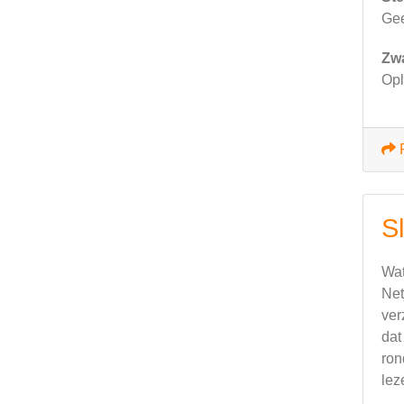
Ge
Zw
Opl
S
Wat
Net
ver
dat
ron
lez