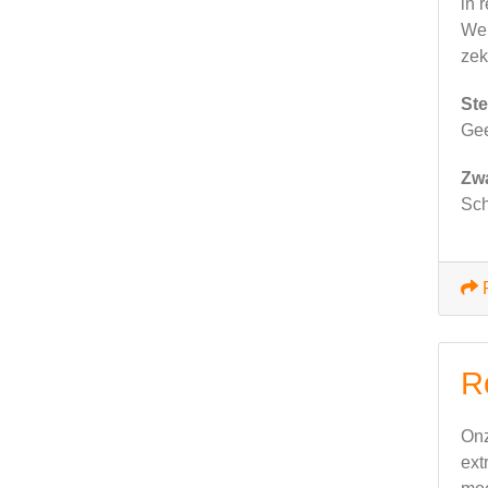
in 
We 
zek
Ste
Ge
Zw
Sch
R
Onz
ext