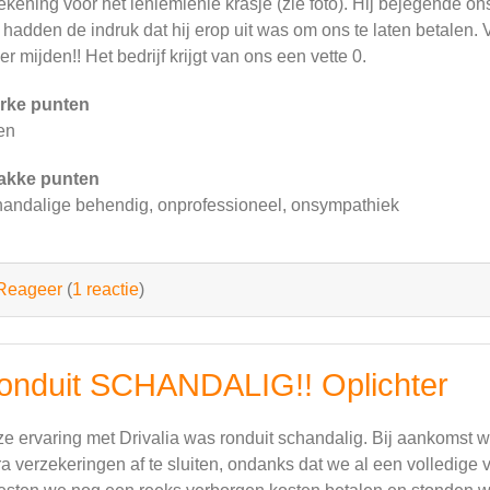
rekening voor het ieniemienie krasje (zie foto). Hij bejegende o
hadden de indruk dat hij erop uit was om ons te laten betalen. 
er mijden!! Het bedrijf krijgt van ons een vette 0.
rke punten
en
akke punten
andalige behendig, onprofessioneel, onsympathiek
Reageer
(
1 reactie
)
onduit SCHANDALIG!! Oplichter
e ervaring met Drivalia was ronduit schandalig. Bij aankomst
ra verzekeringen af te sluiten, ondanks dat we al een volledige