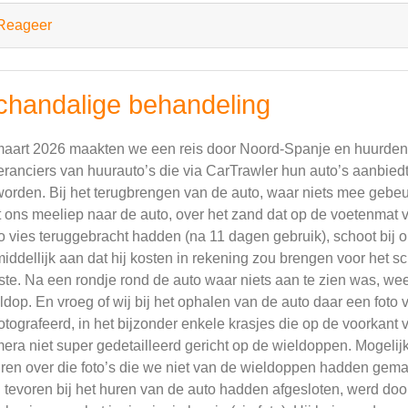
Reageer
chandalige behandeling
maart 2026 maakten we een reis door Noord-Spanje en huurden e
eranciers van huurauto’s die via CarTrawler hun auto’s aanbiedt)
orden. Bij het terugbrengen van de auto, waar niets mee gebeu
 ons meeliep naar de auto, over het zand dat op de voetenmat vo
o vies teruggebracht hadden (na 11 dagen gebruik), schoot bij on
iddellijk aan dat hij kosten in rekening zou brengen voor het 
ste. Na een rondje rond de auto waar niets aan te zien was, wees
ldop. En vroeg of wij bij het ophalen van de auto daar een fo
otografeerd, in het bijzonder enkele krasjes die op de voorkan
era niet super gedetailleerd gericht op de wieldoppen. Mogelijk 
ren over die foto’s die we niet van de wieldoppen hadden gem
 tevoren bij het huren van de auto hadden afgesloten, werd door