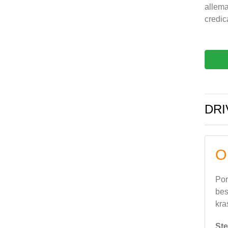
allema
credic
DRI
O
Por
bes
kra
Ste