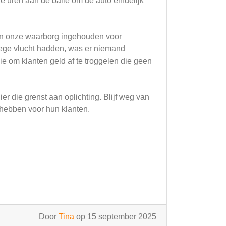
 uren aan de balie om de auto eindelijk
van onze waarborg ingehouden voor
oege vlucht hadden, was er niemand
ie om klanten geld af te troggelen die geen
er die grenst aan oplichting. Blijf weg van
t hebben voor hun klanten.
Door
Tina
op 15 september 2025