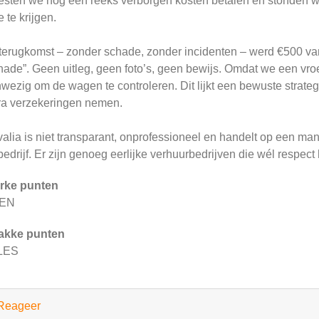
sten we nog een reeks verborgen kosten betalen en stonden we
 te krijgen.
 terugkomst – zonder schade, zonder incidenten – werd €500 
hade”. Geen uitleg, geen foto’s, geen bewijs. Omdat we een vr
wezig om de wagen te controleren. Dit lijkt een bewuste strateg
ra verzekeringen nemen.
valia is niet transparant, onprofessioneel en handelt op een mani
 bedrijf. Er zijn genoeg eerlijke verhuurbedrijven die wél respec
rke punten
EN
akke punten
LES
Reageer