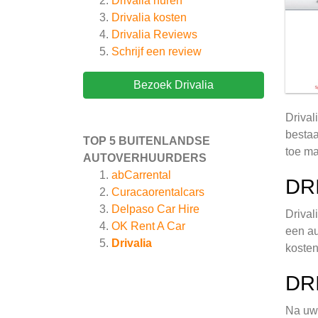
Drivalia huren
Drivalia kosten
Drivalia
Reviews
Schrijf een review
Bezoek Drivalia
Drival
bestaa
TOP 5 BUITENLANDSE
toe ma
AUTOVERHUURDERS
abCarrental
DR
Curacaorentalcars
Delpaso Car Hire
Drival
OK Rent A Car
een au
Drivalia
kosten
DR
Na uw 