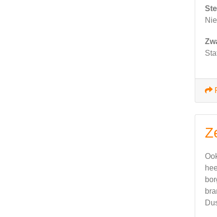
Ste
Nie
Zw
Sta
Z
Ook
hee
bor
bra
Dus