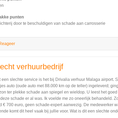
en
akke punten
ichterij door te beschuldigen van schade aan carrosserie
Reageer
lecht verhuurbedrijf
 een slechte service is het bij Drivalia verhuur Malaga airport.
jes auto (oude auto met 88.000 km op de teller) ingeleverd; gi
zon ter plekke schade aan spiegel en wieldop. U leest het goed e
 deze schade er al was. Ik voelde me zo oneerlijk behandeld. Z
d € 700 euro, geen schade-expert aanwezig. De medewerker was
ende komt dit heel vaak bij jullie voor. Wat is dit een slecht