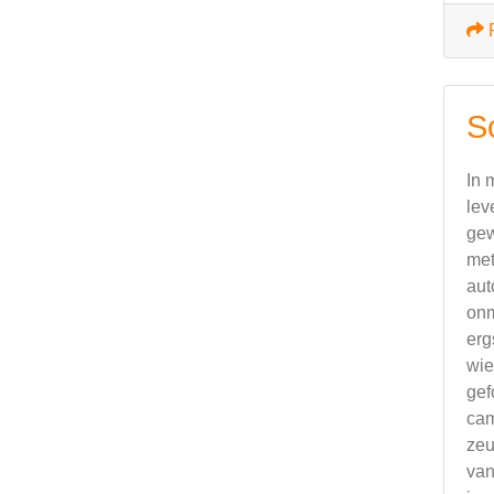
S
In 
lev
gew
met
aut
onm
erg
wie
gef
cam
zeu
van