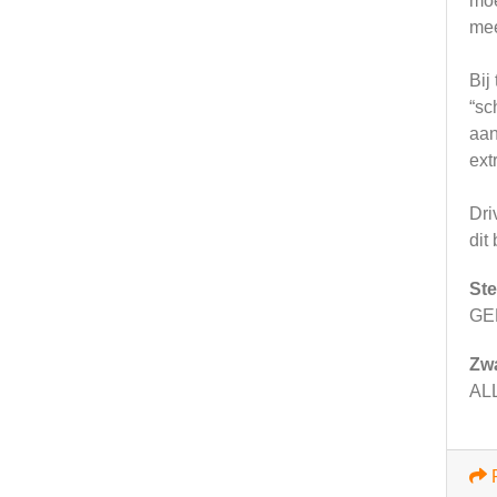
moe
mee
Bij
“sc
aan
ext
Dri
dit
Ste
GE
Zw
AL