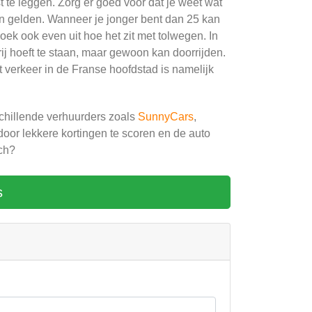
 te leggen. Zorg er goed voor dat je weet wat
len gelden. Wanneer je jonger bent dan 25 kan
Zoek ook even uit hoe het zit met tolwegen. In
ij hoeft te staan, maar gewoon kan doorrijden.
et verkeer in de Franse hoofdstad is namelijk
rschillende verhuurders zoals
SunnyCars
,
door lekkere kortingen te scoren en de auto
och?
s