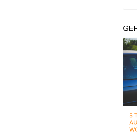
GER
5 
AU
W