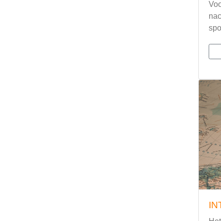
Voo
nac
spo
IN