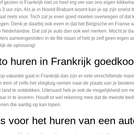
ef gezien is Frankrijk niet zo heel erg ver van ons eigen kikkerl
 3 uur zijn. Als je in Noord-Brabant woont kan je op zijn snelst bin
al niets voor. Toch zal je even goed moeten overwegen of dat kil
gen. Denk je daarbij ook even in dat het Belgische en Franse w
 Nederlandse. Dat zal je auto dan ook wel merken. Mocht je daa
ters aaneengesloten in de file staan of heb je zelf geen eigen au
lijk de oplossing!
to huren in Frankrijk goedko
 op vakantie gaat in Frankrijk dan zijn er vele verschillende ma
e trein of zelfs het vliegtuig nemen naar de plaats van je best
 land te ontdekken. Uiteraard heb je ook de mogelijkheid om me
ar in te leveren. Houdt er wel rekening mee dat de meeste bed
nen die aardig op kan lopen.
ps voor het huren van een auto