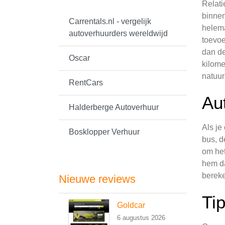
Relati
binnen
Carrentals.nl - vergelijk
helema
autoverhuurders wereldwijd
toevoe
dan de
Oscar
kilome
natuur
RentCars
Au
Halderberge Autoverhuur
Als je
Bosklopper Verhuur
bus, d
om het
hem da
bereke
Nieuwe reviews
Ti
Goldcar
6 augustus 2026