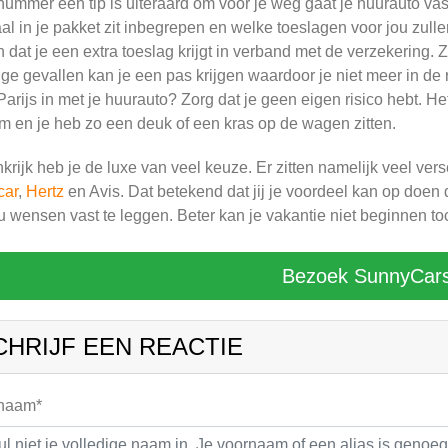
ummer één tip is uiteraard om voor je weg gaat je huurauto vast
al in je pakket zit inbegrepen en welke toeslagen voor jou zul
jn dat je een extra toeslag krijgt in verband met de verzekering. 
e gevallen kan je een pas krijgen waardoor je niet meer in de r
Parijs in met je huurauto? Zorg dat je geen eigen risico hebt. H
m en je heb zo een deuk of een kras op de wagen zitten.
nkrijk heb je de luxe van veel keuze. Er zitten namelijk veel ve
car
,
Hertz
en Avis. Dat betekend dat jij je voordeel kan op doen 
u wensen vast te leggen. Beter kan je vakantie niet beginnen t
Bezoek SunnyCar
CHRIJF EEN REACTIE
 naam*