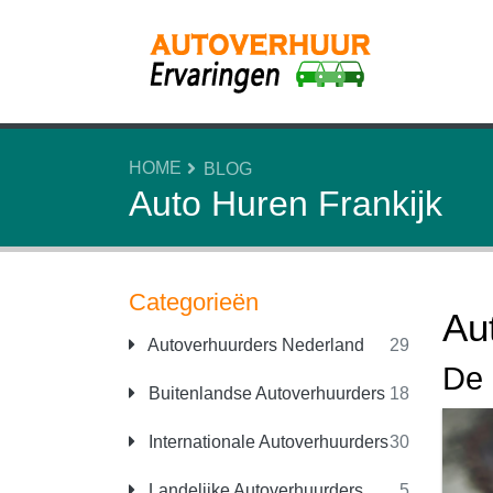
HOME
BLOG
Auto Huren Frankijk
Categorieën
Au
Autoverhuurders Nederland
29
De 
Buitenlandse Autoverhuurders
18
Internationale Autoverhuurders
30
Landelijke Autoverhuurders
5