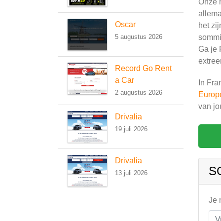
Onze n
allema
Oscar
het zi
sommig
5 augustus 2026
Ga je 
extree
Record Go Rent
a Car
In Fra
2 augustus 2026
Europ
van jo
Drivalia
19 juli 2026
Drivalia
S
13 juli 2026
Je