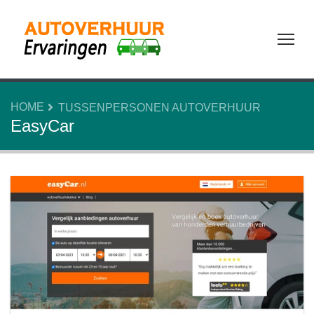
Tog
HOME
TUSSENPERSONEN AUTOVERHUUR
EasyCar