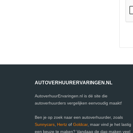
AUTOVERHUURERVARINGEN.NL
AutoverhuurErvaringen.nl is dé site die
autoverhuurders vergelijken eenvoudig maakt!
Ben je op zoek naar een autoverhuurder, zoals
Sunnycars
,
Hertz
of
Goldcar
, maar vind je het lastig
een keuze te maken? Vandaag de dag maken veel