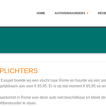
HOME
AUTOVERHUURDERS
REVI
PLICHTERS
 Easyjet boekte wij een vlucht naar Rome en huurde wij een auto 
gelijkbaars aan voor € 65,95. Er is op dat moment € 65,95 va o
 aankomst in Rome was deze auto niet beschikbaar en bleek de 
fdbestuurder te staan.