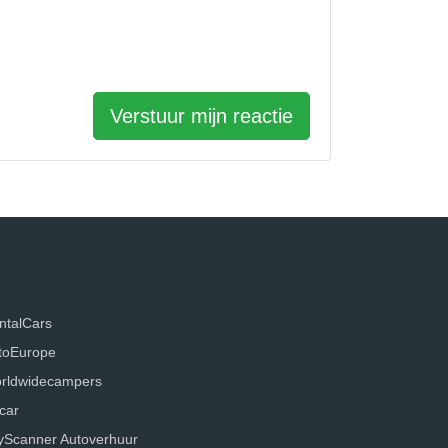
Verstuur mijn reactie
ntalCars
toEurope
rldwidecampers
car
yScanner Autoverhuur