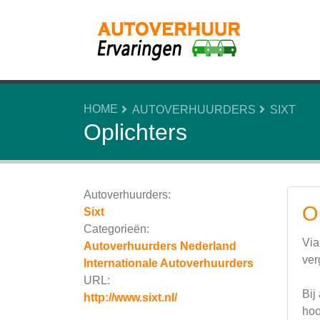
HOME
AUTOVERHUURDERS
SIXT
Oplichters
Autoverhuurders:
O
Sixt
Categorieën:
Via
Autoverhuurders Nederland
ver
Internationale Autoverhuurders
URL:
Bij
http://www.sixt.nl/
hoo