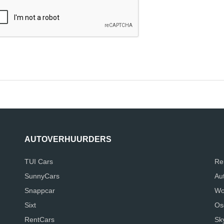
AUTOVERHUURDERS
TUI Cars
Re
SunnyCars
Au
Snappcar
Wo
Sixt
Os
RentCars
Sk