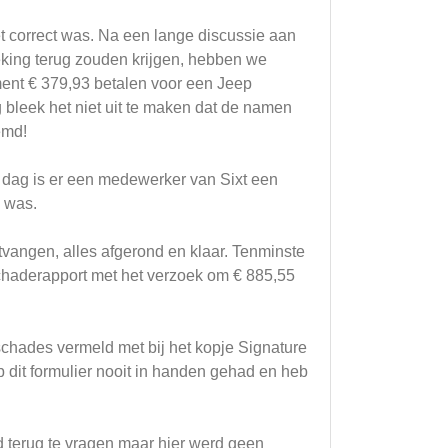
correct was. Na een lange discussie aan
oeking terug zouden krijgen, hebben we
ent € 379,93 betalen voor een Jeep
 bleek het niet uit te maken dat de namen
emd!
e dag is er een medewerker van Sixt een
é was.
vangen, alles afgerond en klaar. Tenminste
schaderapport met het verzoek om € 885,55
schades vermeld met bij het kopje Signature
b dit formulier nooit in handen gehad en heb
d terug te vragen maar hier werd geen