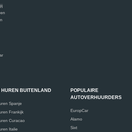
ij
ren
en
ar
 HUREN BUITENLAND
POPULAIRE
AUTOVERHUURDERS
uren Spanje
EuropCar
uren Frankijk
Alamo
uren Curacao
Sixt
ren Italie