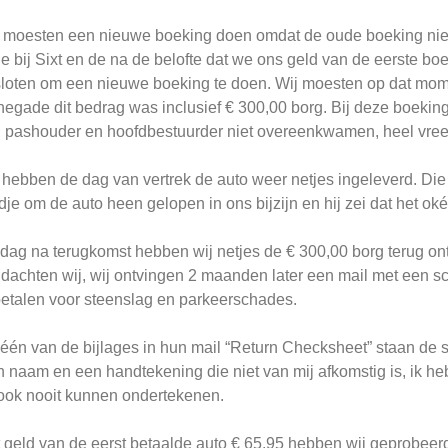
moesten een nieuwe boeking doen omdat de oude boeking niet 
ie bij Sixt en de na de belofte dat we ons geld van de eerste b
loten om een nieuwe boeking te doen. Wij moesten op dat mom
egade dit bedrag was inclusief € 300,00 borg. Bij deze boeking
 pashouder en hoofdbestuurder niet overeenkwamen, heel vre
 hebben de dag van vertrek de auto weer netjes ingeleverd. Di
dje om de auto heen gelopen in ons bijzijn en hij zei dat het ok
dag na terugkomst hebben wij netjes de € 300,00 borg terug ont
 dachten wij, wij ontvingen 2 maanden later een mail met een 
betalen voor steenslag en parkeerschades.
één van de bijlages in hun mail “Return Checksheet” staan de 
n naam en een handtekening die niet van mij afkomstig is, ik he
 ook nooit kunnen ondertekenen.
 geld van de eerst betaalde auto € 65,95 hebben wij geprobeer