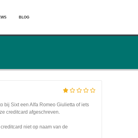
EWS
BLOG
bij Sixt een Alfa Romeo Giulietta of iets
nze creditcard afgeschreven.
creditcard niet op naam van de