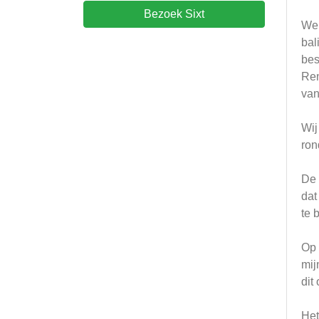
Bezoek Sixt
We 
bal
bes
Ren
van
Wij
ron
De 
dat
te 
Op 
mij
dit
Het