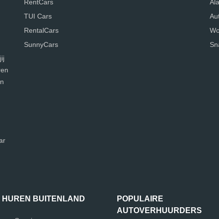
RentCars
Al
TUI Cars
Au
RentalCars
Wo
SunnyCars
Sn
ij
ren
en
ar
 HUREN BUITENLAND
POPULAIRE
AUTOVERHUURDERS