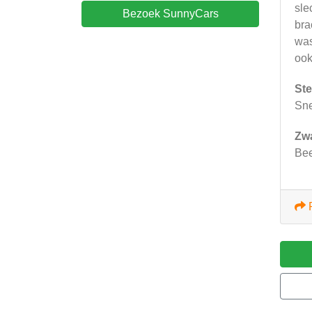
sle
Bezoek SunnyCars
bra
was
ook
Ste
Sne
Zw
Bee