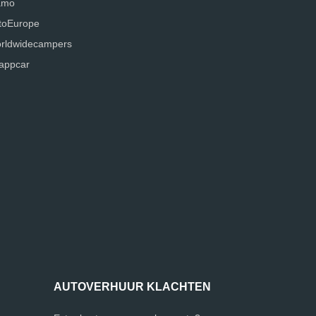
amo
toEurope
rldwidecampers
appcar
AUTOVERHUUR KLACHTEN