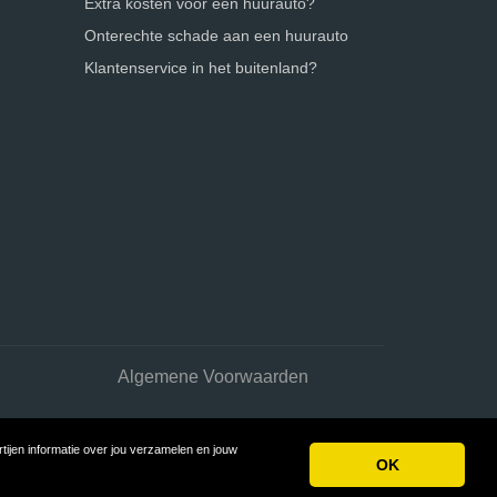
Extra kosten voor een huurauto?
Onterechte schade aan een huurauto
Klantenservice in het buitenland?
Algemene Voorwaarden
ijen informatie over jou verzamelen en jouw
OK