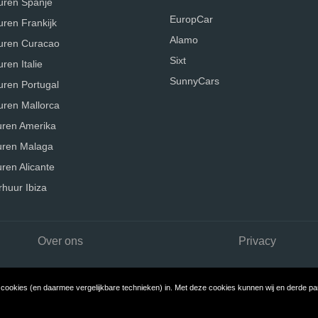
uren Spanje
EuropCar
uren Frankijk
Alamo
uren Curacao
Sixt
ren Italie
SunnyCars
uren Portugal
uren Mallorca
uren Amerika
uren Malaga
ren Alicante
rhuur Ibiza
Over ons
Privacy
ookies (en daarmee vergelijkbare technieken) in. Met deze cookies kunnen wij en derde part
Copyright © 2026 AutoverhuurErvaringen.nl