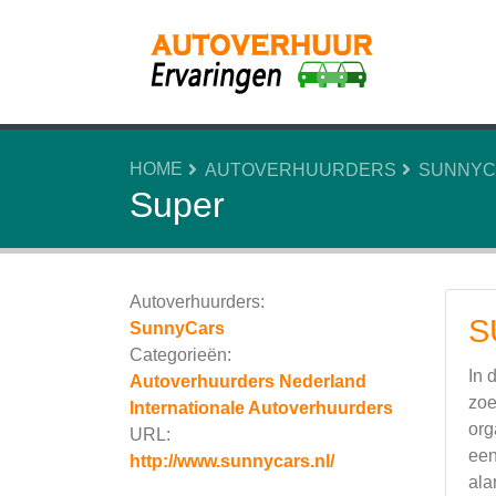
HOME
AUTOVERHUURDERS
SUNNYC
Super
Autoverhuurders:
S
SunnyCars
Categorieën:
In 
Autoverhuurders Nederland
zoe
Internationale Autoverhuurders
org
URL:
een
http://www.sunnycars.nl/
ala