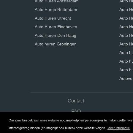
Auto Huren Amsterdam
Auto H
Auto Huren Rotterdam
Auto H
Auto Huren Utrecht
Auto H
Auto Huren Eindhoven
Auto Hu
Auto Huren Den Haag
Auto H
Auto huren Groningen
Auto H
Auto h
Auto h
Auto hu
Autove
Contact
FAQ
Om jouw bezoek aan onze website nog makkelijk en persoonlijker te maken zetten we c
internetgedrag binnen (en mogelijk ook buiten) onze website volgen.
Meer informatie