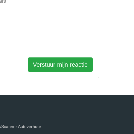
ars
Verstuur mijn reactie
yScanner Autoverhuur