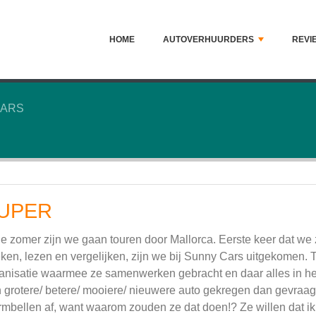
HOME
AUTOVERHUURDERS
REVI
ARS
UPER
de zomer zijn we gaan touren door Mallorca. Eerste keer dat w
ken, lezen en vergelijken, zijn we bij Sunny Cars uitgekomen.
anisatie waarmee ze samenwerken gebracht en daar alles in het
 grotere/ betere/ mooiere/ nieuwere auto gekregen dan gevraagd 
rmbellen af, want waarom zouden ze dat doen!? Ze willen dat i