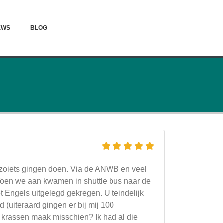
EWS
BLOG
e zoiets gingen doen. Via de ANWB en veel
 Toen we aan kwamen in shuttle bus naar de
 Engels uitgelegd gekregen. Uiteindelijk
(uiteraard gingen er bij mij 100
k krassen maak misschien? Ik had al die