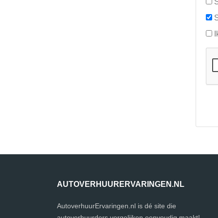
S
S
I
AUTOVERHUURERVARINGEN.NL
AutoverhuurErvaringen.nl is dé site die
autoverhuurders vergelijken eenvoudig maakt!