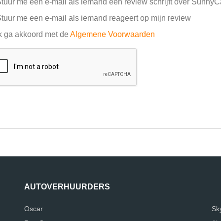
tuur me een e-mail als iemand een review schrijft over SunnyC
tuur me een e-mail als iemand reageert op mijn review
k ga akkoord met de
Algemene Voorwaarden
AUTOVERHUURDERS
Oscar
Sk