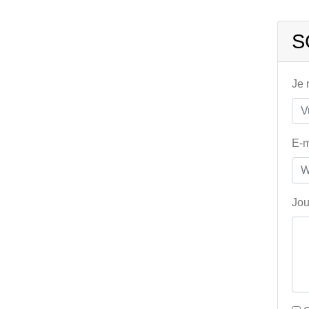
S
Je
E-m
Jou