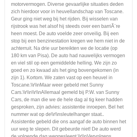
motorvermogen. Diverse gevaarlijke situaties deden
zich hierdoor voor in heuvellandschap van Toscane.
Geur ging niet weg bij het rijden. Bij wisselen van
rijstrook was het alsof hij steeds over een barriÃ¨re
heen moest. De auto voelde zeer onveilig. Bij een
stop bij een benzinestation kregen we hem niet in de
achterruit. Na drie uur bereikten we de locatie (op
180 km van Pisa). De auto had nauwelijks vermogen
en viel stil op een gemiddelde helling. We zijn zo
goed en zo kwaad als het ging bovengekomen (in
zijn 1). Kortom. We zaten vast op een heuvel in
Toscane.\\r\\nMaar weer gebeld met Sunny
Cars.\\r\\n\\r\\nAllemaal gemeld bij P.W. van Sunny
Cars, de man die we de hele dag al tig keer hadden
gesproken, zijn advies: assistentie inroepen. Bel het
nummer wat op de\\r\\nsleutelhanger staat..
Assistentie gebeld die ons aangaf de auto binnen het
uur weg te slepen. Dit gebeurde niet! De auto werd
de volgende dag weggesleept.\\r\\nVervolgens