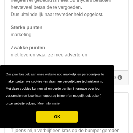
hetgeen er gebeurd is heeft Sunnycars besloten
hetvteveel betaalde te vergoeden.
Dus uiteindelijk naar tevredenheid opgelost.
Sterke punten
marketing
Zwakke punten
niet leveren waar ze mee adverteren
Om jouw bezoek aan onze website nog makkelijk en persoonlijker te
Reageer
Door
winny
op 2 maart 2023
maken zetten we cookies (en daarmee vergelijkbare technieken) in.
Met deze cookies kunnen wij en derde partijen informatie over jou
verzamelen en jouw internetgedrag binnen (en mogelijk ook buiten)
Mijn Sunnycar ervaring
onze website volgen.
Meer informatie
Via Tui een auto gehuurd en deze werd geleverd
OK
door Gobycars ( sunnycars Gran Canaria ).
Tijdens mijn verblijf een kras op de bumper gereden