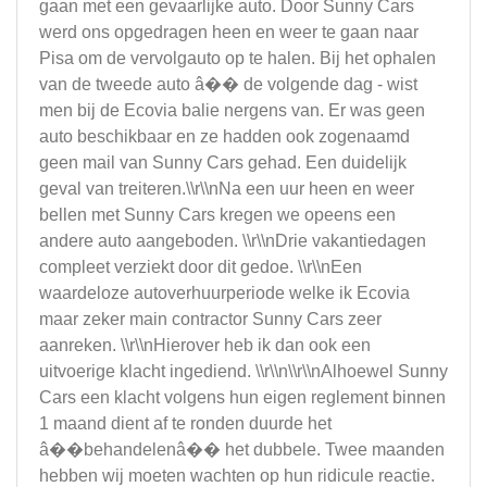
gaan met een gevaarlijke auto. Door Sunny Cars
werd ons opgedragen heen en weer te gaan naar
Pisa om de vervolgauto op te halen. Bij het ophalen
van de tweede auto â�� de volgende dag - wist
men bij de Ecovia balie nergens van. Er was geen
auto beschikbaar en ze hadden ook zogenaamd
geen mail van Sunny Cars gehad. Een duidelijk
geval van treiteren.\\r\\nNa een uur heen en weer
bellen met Sunny Cars kregen we opeens een
andere auto aangeboden. \\r\\nDrie vakantiedagen
compleet verziekt door dit gedoe. \\r\\nEen
waardeloze autoverhuurperiode welke ik Ecovia
maar zeker main contractor Sunny Cars zeer
aanreken. \\r\\nHierover heb ik dan ook een
uitvoerige klacht ingediend. \\r\\n\\r\\nAlhoewel Sunny
Cars een klacht volgens hun eigen reglement binnen
1 maand dient af te ronden duurde het
â��behandelenâ�� het dubbele. Twee maanden
hebben wij moeten wachten op hun ridicule reactie.