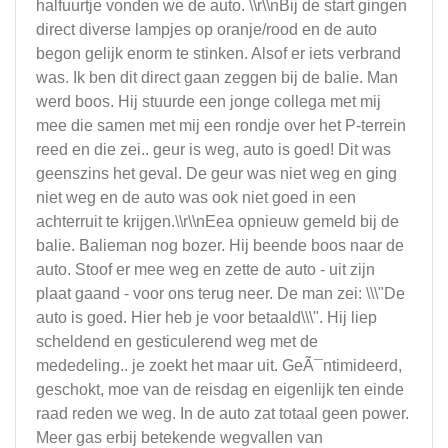
halfuurtje vonden we de auto. \\r\\nBij de start gingen
direct diverse lampjes op oranje/rood en de auto
begon gelijk enorm te stinken. Alsof er iets verbrand
was. Ik ben dit direct gaan zeggen bij de balie. Man
werd boos. Hij stuurde een jonge collega met mij
mee die samen met mij een rondje over het P-terrein
reed en die zei.. geur is weg, auto is goed! Dit was
geenszins het geval. De geur was niet weg en ging
niet weg en de auto was ook niet goed in een
achterruit te krijgen.\\r\\nEea opnieuw gemeld bij de
balie. Balieman nog bozer. Hij beende boos naar de
auto. Stoof er mee weg en zette de auto - uit zijn
plaat gaand - voor ons terug neer. De man zei: \\\"De
auto is goed. Hier heb je voor betaald\\\". Hij liep
scheldend en gesticulerend weg met de
mededeling.. je zoekt het maar uit. GeÃ¯ntimideerd,
geschokt, moe van de reisdag en eigenlijk ten einde
raad reden we weg. In de auto zat totaal geen power.
Meer gas erbij betekende wegvallen van