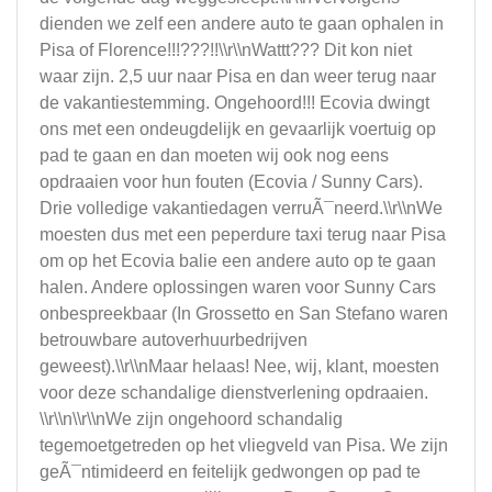
dienden we zelf een andere auto te gaan ophalen in
Pisa of Florence!!!???!!\\r\\nWattt??? Dit kon niet
waar zijn. 2,5 uur naar Pisa en dan weer terug naar
de vakantiestemming. Ongehoord!!! Ecovia dwingt
ons met een ondeugdelijk en gevaarlijk voertuig op
pad te gaan en dan moeten wij ook nog eens
opdraaien voor hun fouten (Ecovia / Sunny Cars).
Drie volledige vakantiedagen verruÃ¯neerd.\\r\\nWe
moesten dus met een peperdure taxi terug naar Pisa
om op het Ecovia balie een andere auto op te gaan
halen. Andere oplossingen waren voor Sunny Cars
onbespreekbaar (In Grossetto en San Stefano waren
betrouwbare autoverhuurbedrijven
geweest).\\r\\nMaar helaas! Nee, wij, klant, moesten
voor deze schandalige dienstverlening opdraaien.
\\r\\n\\r\\nWe zijn ongehoord schandalig
tegemoetgetreden op het vliegveld van Pisa. We zijn
geÃ¯ntimideerd en feitelijk gedwongen op pad te