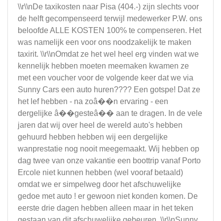
\\r\\nDe taxikosten naar Pisa (404.-) zijn slechts voor
de helft gecompenseerd terwijl medewerker P.W. ons
beloofde ALLE KOSTEN 100% te compenseren. Het
was namelijk een voor ons noodzakelijk te maken
taxirit. \\r\\nOmdat ze het wel heel erg vinden wat we
kennelijk hebben moeten meemaken kwamen ze
met een voucher voor de volgende keer dat we via
Sunny Cars een auto huren???? Een gotspe! Dat ze
het lef hebben - na zoâ��n ervaring - een
dergelijke â��gesteâ�� aan te dragen. In de vele
jaren dat wij over heel de wereld auto's hebben
gehuurd hebben hebben wij een dergelijke
wanprestatie nog nooit meegemaakt. Wij hebben op
dag twee van onze vakantie een boottrip vanaf Porto
Ercole niet kunnen hebben (wel vooraf betaald)
omdat we er simpelweg door het afschuwelijke
gedoe met auto ! er gewoon niet konden komen. De
eerste drie dagen hebben alleen maar in het teken
gestaan van dit afschuwelijke gebeuren. \\r\\nSunny