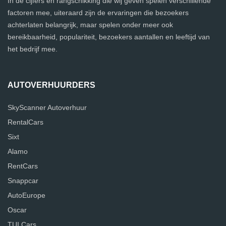
In de cijfers en rangschikking die wij geven spelen verschillende
factoren mee, uiteraard zijn de ervaringen die bezoekers
achterlaten belangrijk, maar spelen onder meer ook
bereikbaarheid, populariteit, bezoekers aantallen en leeftijd van
het bedrijf mee.
AUTOVERHUURDERS
SkyScanner Autoverhuur
RentalCars
Sixt
Alamo
RentCars
Snappcar
AutoEurope
Oscar
TUI Cars