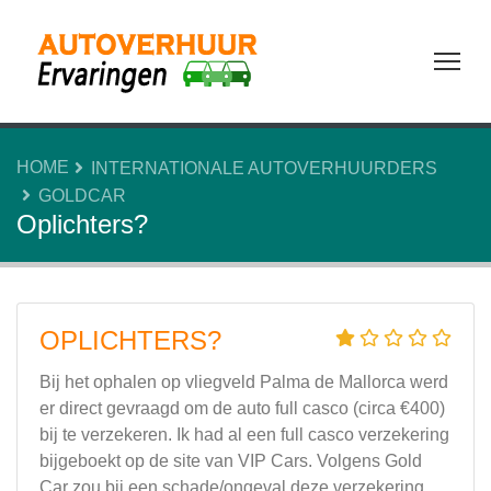
Tog
HOME
INTERNATIONALE AUTOVERHUURDERS
GOLDCAR
Oplichters?
OPLICHTERS?
Bij het ophalen op vliegveld Palma de Mallorca werd
er direct gevraagd om de auto full casco (circa €400)
bij te verzekeren. Ik had al een full casco verzekering
bijgeboekt op de site van VIP Cars. Volgens Gold
Car zou bij een schade/ongeval deze verzekering