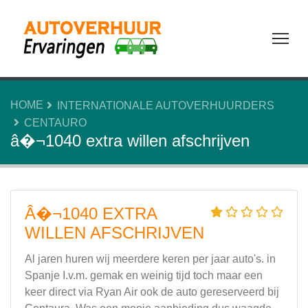
Tog
HOME
INTERNATIONALE AUTOVERHUURDERS
CENTAURO
â�¬1040 extra willen afschrijven
Â�¬1040 EXTRA
WILLEN AFSCHRIJVEN
Al jaren huren wij meerdere keren per jaar auto's. in
Spanje I.v.m. gemak en weinig tijd toch maar een
keer direct via Ryan Air ook de auto gereserveerd bij