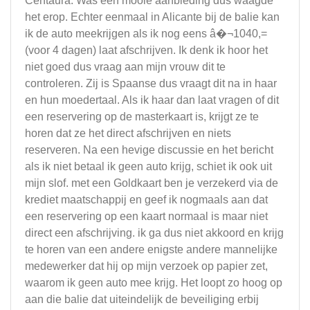
Centaura. Was een mooie aanbieding dus waagde
het erop. Echter eenmaal in Alicante bij de balie kan
ik de auto meekrijgen als ik nog eens â�¬1040,=
(voor 4 dagen) laat afschrijven. Ik denk ik hoor het
niet goed dus vraag aan mijn vrouw dit te
controleren. Zij is Spaanse dus vraagt dit na in haar
en hun moedertaal. Als ik haar dan laat vragen of dit
een reservering op de masterkaart is, krijgt ze te
horen dat ze het direct afschrijven en niets
reserveren. Na een hevige discussie en het bericht
als ik niet betaal ik geen auto krijg, schiet ik ook uit
mijn slof. met een Goldkaart ben je verzekerd via de
krediet maatschappij en geef ik nogmaals aan dat
een reservering op een kaart normaal is maar niet
direct een afschrijving. ik ga dus niet akkoord en krijg
te horen van een andere enigste andere mannelijke
medewerker dat hij op mijn verzoek op papier zet,
waarom ik geen auto mee krijg. Het loopt zo hoog op
aan die balie dat uiteindelijk de beveiliging erbij