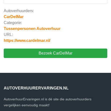
Autoverhuurders:
CarDelMar
Categorie:
Tussenpersonen Autoverhuur
URL:
https://www.cardelmar.nl/
Bezoek CarDelMar
AUTOVERHUURERVARINGEN.NL
AutoverhuurErvaringen.nl is dé site die autoverhuurders
vergelijken eenvoudig maakt!