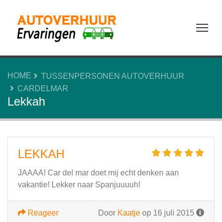
Tog
HOME
TUSSENPERSONEN AUTOVERHUUR
CARDELMAR
Lekkah
LEKKAH
JAAAA! Car del mar doet mij echt denken aan
vakantie! Lekker naar Spanjuuuuh!
Reageer
Door
Kaatje
op 16 juli 2015