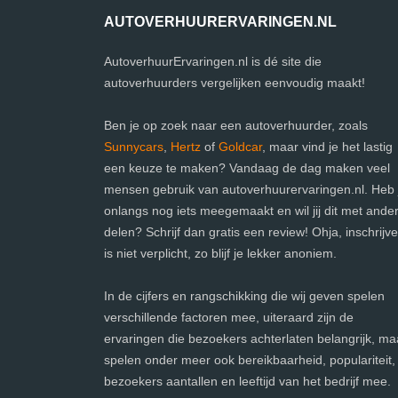
AUTOVERHUURERVARINGEN.NL
AutoverhuurErvaringen.nl is dé site die
autoverhuurders vergelijken eenvoudig maakt!
Ben je op zoek naar een autoverhuurder, zoals
Sunnycars
,
Hertz
of
Goldcar
, maar vind je het lastig
een keuze te maken? Vandaag de dag maken veel
mensen gebruik van autoverhuurervaringen.nl. Heb j
onlangs nog iets meegemaakt en wil jij dit met ande
delen? Schrijf dan gratis een review! Ohja, inschrijv
is niet verplicht, zo blijf je lekker anoniem.
In de cijfers en rangschikking die wij geven spelen
verschillende factoren mee, uiteraard zijn de
ervaringen die bezoekers achterlaten belangrijk, ma
spelen onder meer ook bereikbaarheid, populariteit,
bezoekers aantallen en leeftijd van het bedrijf mee.