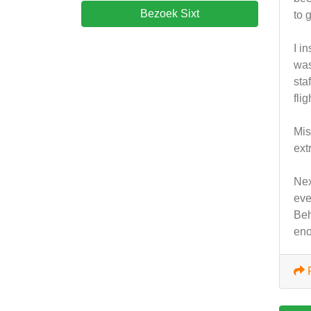
Bezoek Sixt
to 
I i
was
sta
fli
Mis
ext
Nex
eve
Beh
eno