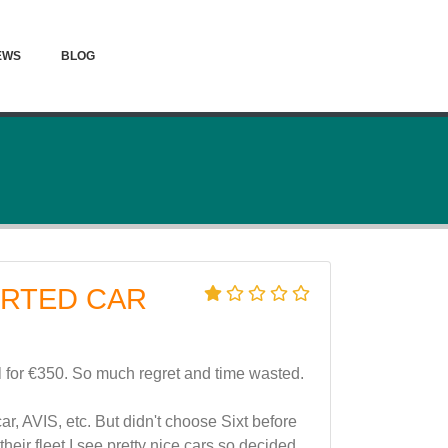
EWS
BLOG
ORTED CAR
tal for €350. So much regret and time wasted.
r, AVIS, etc. But didn't choose Sixt before
heir fleet I see pretty nice cars so decided