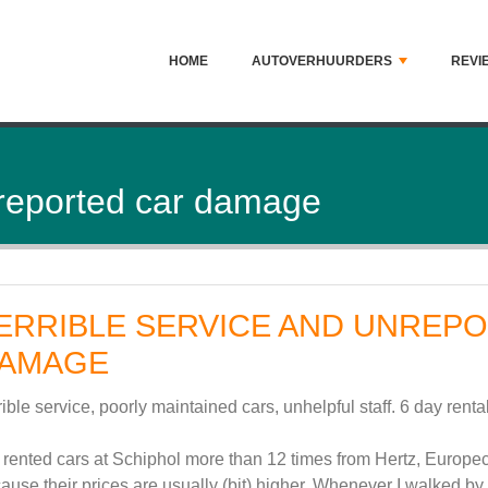
HOME
AUTOVERHUURDERS
REVI
nreported car damage
ERRIBLE SERVICE AND UNREP
AMAGE
rible service, poorly maintained cars, unhelpful staff. 6 day ren
rented cars at Schiphol more than 12 times from Hertz, Europeca
ause their prices are usually (bit) higher. Whenever I walked by t