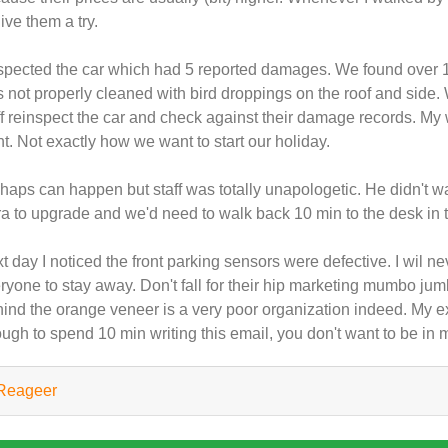
give them a try.
nspected the car which had 5 reported damages. We found over 1
 not properly cleaned with bird droppings on the roof and side. 
ff reinspect the car and check against their damage records. My 
ght. Not exactly how we want to start our holiday.
haps can happen but staff was totally unapologetic. He didn't w
ra to upgrade and we'd need to walk back 10 min to the desk in t
t day I noticed the front parking sensors were defective. I wil nev
ryone to stay away. Don't fall for their hip marketing mumbo jum
ind the orange veneer is a very poor organization indeed. My ex
ugh to spend 10 min writing this email, you don't want to be i
Reageer