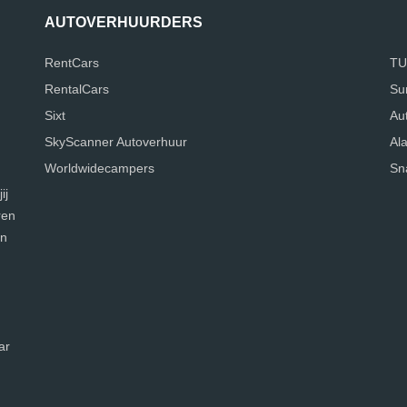
AUTOVERHUURDERS
RentCars
TU
RentalCars
Su
Sixt
Au
SkyScanner Autoverhuur
Al
Worldwidecampers
Sn
ij
ren
en
ar