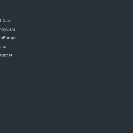
I Cars
nnyCars
toEurope
amo
appcar