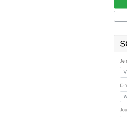
S
Je
E-m
Jou