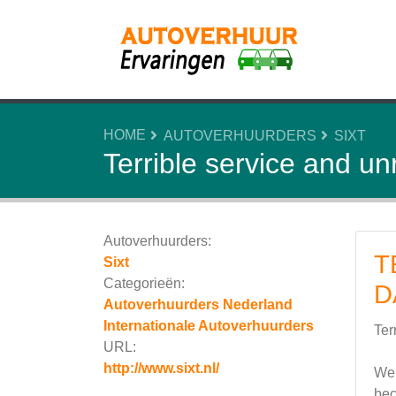
HOME
AUTOVERHUURDERS
SIXT
Terrible service and u
Autoverhuurders:
T
Sixt
Categorieën:
D
Autoverhuurders Nederland
Internationale Autoverhuurders
Ter
URL:
http://www.sixt.nl/
We 
bec