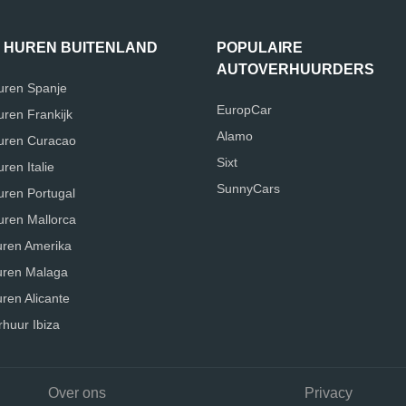
 HUREN BUITENLAND
POPULAIRE
AUTOVERHUURDERS
uren Spanje
EuropCar
uren Frankijk
Alamo
uren Curacao
Sixt
ren Italie
SunnyCars
uren Portugal
uren Mallorca
uren Amerika
uren Malaga
ren Alicante
rhuur Ibiza
Over ons
Privacy