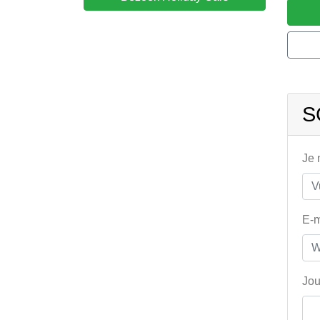
S
Je
E-m
Jou