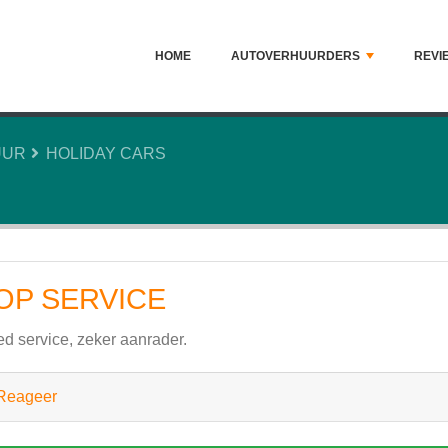
HOME
AUTOVERHUURDERS
REVI
UUR
HOLIDAY CARS
OP SERVICE
d service, zeker aanrader.
Reageer