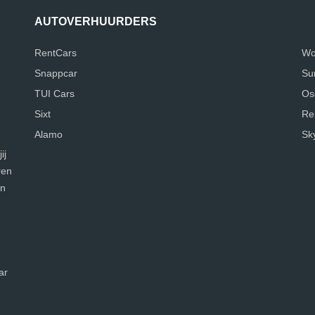
AUTOVERHUURDERS
RentCars
Wo
Snappcar
Su
TUI Cars
Os
Sixt
Re
Alamo
Sk
ij
ren
en
ar