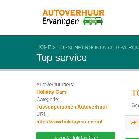
HOME
TUSSENPERSONEN AUTOVERH
Top service
Autoverhuurders:
T
Holiday Cars
Categorie:
Goe
Tussenpersonen Autoverhuur
URL:
http://www.holidaycars.com/
Bezoek Holiday Cars