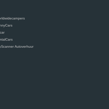
rldwidecampers
nnyCars
car
ntalCars
yScanner Autoverhuur