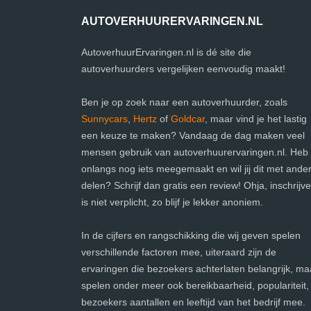
AUTOVERHUURERVARINGEN.NL
AutoverhuurErvaringen.nl is dé site die
autoverhuurders vergelijken eenvoudig maakt!
Ben je op zoek naar een autoverhuurder, zoals
Sunnycars
,
Hertz
of
Goldcar
, maar vind je het lastig
een keuze te maken? Vandaag de dag maken veel
mensen gebruik van autoverhuurervaringen.nl. Heb j
onlangs nog iets meegemaakt en wil jij dit met ande
delen? Schrijf dan gratis een review! Ohja, inschrijv
is niet verplicht, zo blijf je lekker anoniem.
In de cijfers en rangschikking die wij geven spelen
verschillende factoren mee, uiteraard zijn de
ervaringen die bezoekers achterlaten belangrijk, ma
spelen onder meer ook bereikbaarheid, populariteit,
bezoekers aantallen en leeftijd van het bedrijf mee.