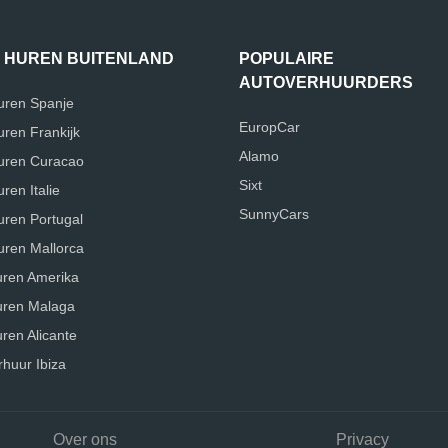
 HUREN BUITENLAND
POPULAIRE
AUTOVERHUURDERS
uren Spanje
EuropCar
uren Frankijk
Alamo
uren Curacao
Sixt
ren Italie
SunnyCars
uren Portugal
uren Mallorca
uren Amerika
uren Malaga
ren Alicante
rhuur Ibiza
Over ons
Privacy