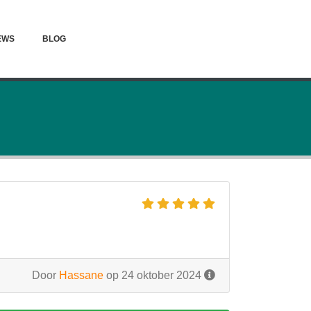
EWS
BLOG
Door
Hassane
op 24 oktober 2024