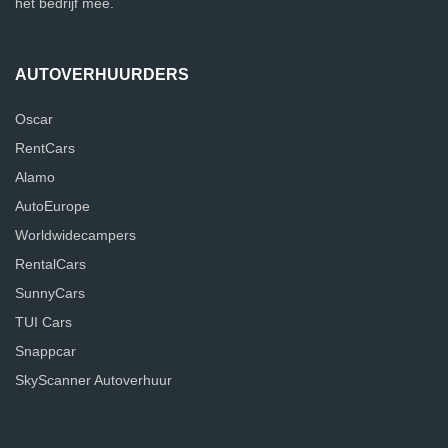
het bedrijf mee.
AUTOVERHUURDERS
Oscar
RentCars
Alamo
AutoEurope
Worldwidecampers
RentalCars
SunnyCars
TUI Cars
Snappcar
SkyScanner Autoverhuur